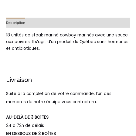
Description
Méthode de Cuisson
Quantité
Livraison
18 unités de steak mariné cowboy marinés avec une sauce
aux poivres. Il s’agit d’un produit du Québec sans hormones
et antibiotiques.
R
Livraison
e
Suite à la complétion de votre commande, l’un des
c
membres de notre équipe vous contactera.
h
e
AU-DELÀ DE 3 BOÎTES
r
24 à 72h de délais
c
EN DESSOUS DE 3 BOÎTES
h