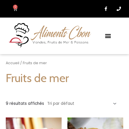
Aller
F
P
0
Panier
au
a
h
c
o
contenu
e
n
b
e
o
o
k
-
f
Accueil
/ Fruits de mer
Fruits de mer
9 résultats affichés